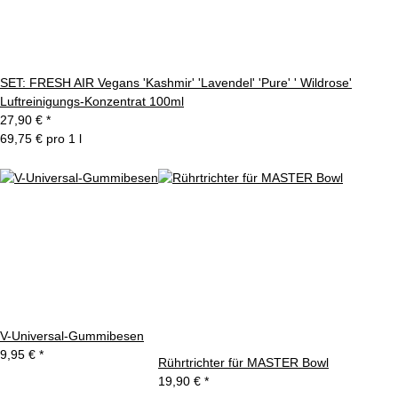
SET: FRESH AIR Vegans 'Kashmir' 'Lavendel' 'Pure' ' Wildrose'
Luftreinigungs-Konzentrat 100ml
27,90 €
*
69,75 € pro 1 l
V-Universal-Gummibesen
9,95 €
*
Rührtrichter für MASTER Bowl
19,90 €
*