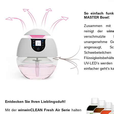
So einfach funk
MASTER Bowl
:
Zusammen mi
reinigt der w
in
verschmutzte 
unangenehme Ge
angesaugt, S
Schwebeteil
Flüssigkeitsbehä
UV-LED’s werden K
einfacher geht's k
Entdecken Sie Ihren Lieblingsduft!
Mit der
winwinCLEAN Fresh Air Serie
halten