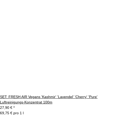
SET: FRESH AIR Vegans 'Kashmir' 'Lavendel' 'Cherry' 'Pure'
Luftreinigungs-Konzentrat 100m
27,90 €
*
69,75 € pro 1 l