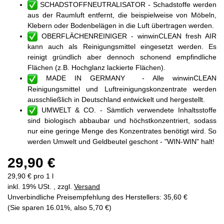
SCHADSTOFFNEUTRALISATOR - Schadstoffe werden
aus der Raumluft entfernt, die beispielweise von Möbeln,
Klebern oder Bodenbelägen in die Luft übertragen werden.
OBERFLÄCHENREINIGER - winwinCLEAN fresh AIR
kann auch als Reinigungsmittel eingesetzt werden. Es
reinigt gründlich aber dennoch schonend empfindliche
Flächen (z.B. Hochglanz lackierte Flächen).
MADE IN GERMANY - Alle winwinCLEAN
Reinigungsmittel und Luftreinigungskonzentrate werden
ausschließlich in Deutschland entwickelt und hergestellt.
UMWELT & CO. - Sämtlich verwendete Inhaltsstoffe
sind biologisch abbaubar und höchstkonzentriert, sodass
nur eine geringe Menge des Konzentrates benötigt wird. So
werden Umwelt und Geldbeutel geschont - "WIN-WIN" halt!
29,90 €
29,90 € pro 1 l
inkl. 19% USt. , zzgl.
Versand
Unverbindliche Preisempfehlung des Herstellers
:
35,60 €
(Sie sparen
16.01%
, also
5,70 €
)