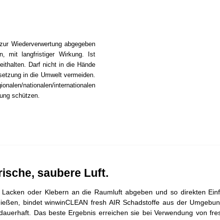
n zur Wiederverwertung abgegeben
 mit langfristiger Wirkung. Ist
eithalten. Darf nicht in die Hände
setzung in die Umwelt vermeiden.
alen/nationalen/internationalen
hlung schützen.
ische, saubere Luft.
cken oder Klebern an die Raumluft abgeben und so direkten Einflus
ießen, bindet winwinCLEAN fresh AIR Schadstoffe aus der Umgebung u
IR dauerhaft. Das beste Ergebnis erreichen sie bei Verwendung von