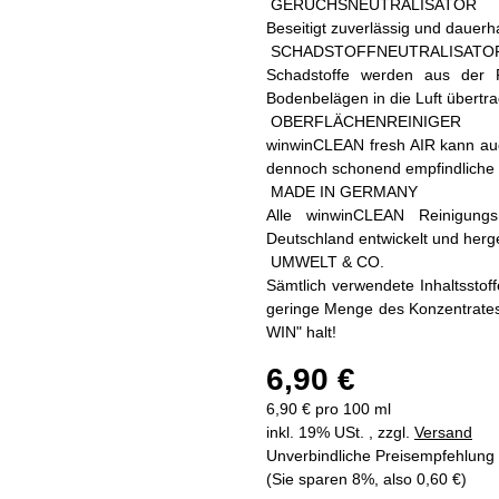
GERUCHSNEUTRALISATOR
Beseitigt zuverlässig und dauer
SCHADSTOFFNEUTRALISATO
Schadstoffe werden aus der R
Bodenbelägen in die Luft übertr
OBERFLÄCHENREINIGER
winwinCLEAN fresh AIR kann auch
dennoch schonend empfindliche F
MADE IN GERMANY
Alle winwinCLEAN Reinigungsm
Deutschland entwickelt und herges
UMWELT & CO.
Sämtlich verwendete Inhaltsstof
geringe Menge des Konzentrates
WIN" halt!
6,90 €
6,90 € pro 100 ml
inkl. 19% USt. , zzgl.
Versand
Unverbindliche Preisempfehlung 
(Sie sparen
8%
, also
0,60 €
)