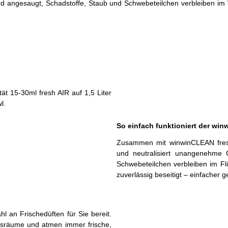
ird angesaugt, Schadstoffe, Staub und Schwebeteilchen verbleiben im
t 15-30ml fresh AIR auf 1,5 Liter
l.
So einfach funktioniert der w
Zusammen mit winwinCLEAN fres
und neutralisiert unangenehme 
Schwebeteilchen verbleiben im Fl
zuverlässig beseitigt – einfacher 
l an Frischedüften für Sie bereit.
gsräume und atmen immer frische,