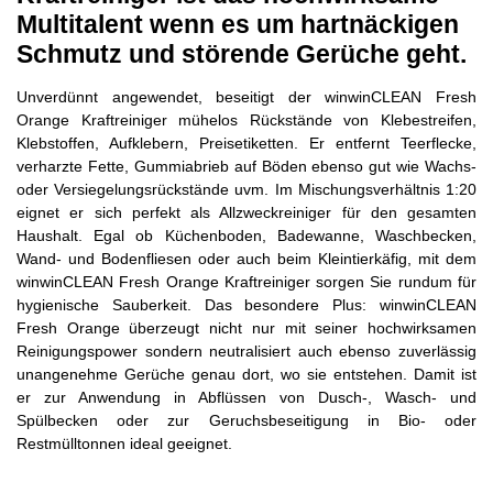
Multitalent wenn es um hartnäckigen
Schmutz und störende Gerüche geht.
Unverdünnt angewendet, beseitigt der winwinCLEAN Fresh
Orange Kraftreiniger mühelos Rückstände von Klebestreifen,
Klebstoffen, Auf­klebern, Preisetiketten. Er entfernt Teerflecke,
verharzte Fette, Gummi­abrieb auf Böden ebenso gut wie Wachs-
oder Versiegelungs­rückstände uvm. Im Mischungsverhältnis 1:20
eignet er sich perfekt als Allzweckreiniger für den gesamten
Haushalt. Egal ob Küchenboden, Badewanne, Waschbecken,
Wand- und Bodenfliesen oder auch beim Kleintierkäfig, mit dem
winwinCLEAN Fresh Orange Kraftreiniger sorgen Sie rundum für
hygienische Sauberkeit. Das besondere Plus: winwinCLEAN
Fresh Orange überzeugt nicht nur mit seiner hochwirksamen
Reinigungspower sondern neutralisiert auch ebenso zuverlässig
unangenehme Gerüche genau dort, wo sie entstehen. Damit ist
er zur Anwendung in Abflüssen von Dusch-, Wasch- und
Spülbecken oder zur Geruchsbeseitigung in Bio- oder
Restmülltonnen ideal geeignet.