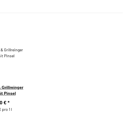
Grillreinger
t Pinsel
90 €
*
 pro 1 l