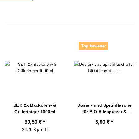
Top bewertet
SET: 2x Backofen- &
Dosier- und Sprühflasche
Grillreiniger 1000ml
für BIO Allesputzer &
Allesputzer PREMIUM
53,50 €
*
5,90 €
*
26,75 € pro 1 l