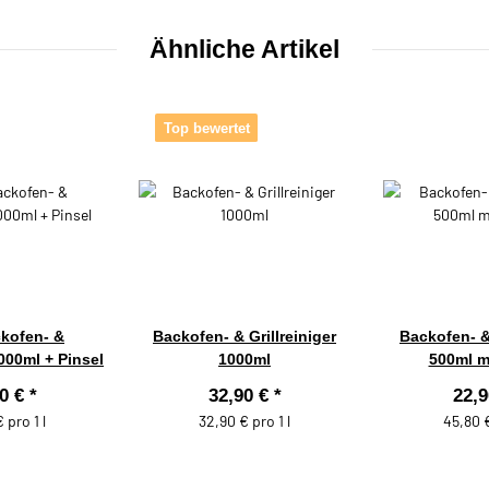
Ähnliche Artikel
Top bewertet
kofen- &
Backofen- & Grillreiniger
Backofen- & 
1000ml + Pinsel
1000ml
500ml mi
90 €
*
32,90 €
*
22,
 pro 1 l
32,90 € pro 1 l
45,80 €