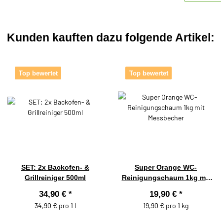
Kunden kauften dazu folgende Artikel:
Top bewertet
Top bewertet
SET: 2x Backofen- &
Super Orange WC-
Grillreiniger 500ml
Reinigungschaum 1kg mit
Messbecher
34,90 €
*
19,90 €
*
34,90 € pro 1 l
19,90 € pro 1 kg