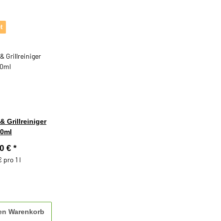
t
 Grillreiniger
0ml
90 €
*
 pro 1 l
den Warenkorb