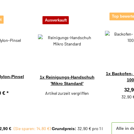
Top bewerte
t
Ausverkauft
1x
Backofen- &
Nylon-Pinsel
1x
Reinigungs-Handschuh
100
'Mikro Standard'
32,
0 €
*
Artikel zurzeit vergriffen
32,90 €
(Sie sparen: 14,80 €)
32,90 € pro 1 l
Alle in 
2,90 €
Grundpreis: