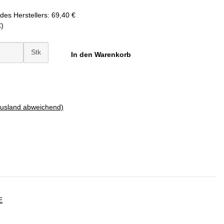
des Herstellers
:
69,40 €
€
)
Stk
In den Warenkorb
Ausland abweichend)
E