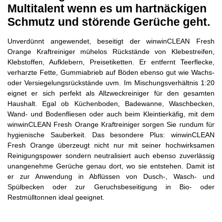
Multitalent wenn es um hartnäckigen
Schmutz und störende Gerüche geht.
Unverdünnt angewendet, beseitigt der winwinCLEAN Fresh
Orange Kraftreiniger mühelos Rückstände von Klebestreifen,
Klebstoffen, Auf­klebern, Preisetiketten. Er entfernt Teerflecke,
verharzte Fette, Gummi­abrieb auf Böden ebenso gut wie Wachs-
oder Versiegelungs­rückstände uvm. Im Mischungsverhältnis 1:20
eignet er sich perfekt als Allzweckreiniger für den gesamten
Haushalt. Egal ob Küchenboden, Badewanne, Waschbecken,
Wand- und Bodenfliesen oder auch beim Kleintierkäfig, mit dem
winwinCLEAN Fresh Orange Kraftreiniger sorgen Sie rundum für
hygienische Sauberkeit. Das besondere Plus: winwinCLEAN
Fresh Orange überzeugt nicht nur mit seiner hochwirksamen
Reinigungspower sondern neutralisiert auch ebenso zuverlässig
unangenehme Gerüche genau dort, wo sie entstehen. Damit ist
er zur Anwendung in Abflüssen von Dusch-, Wasch- und
Spülbecken oder zur Geruchsbeseitigung in Bio- oder
Restmülltonnen ideal geeignet.